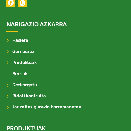
NABIGAZIO AZKARRA
Hasiera
Guri buruz
Produktuak
Berriak
Deskargatu
Bidali kontsulta
Jar zaitez gurekin harremanetan
PRODUKTUAK