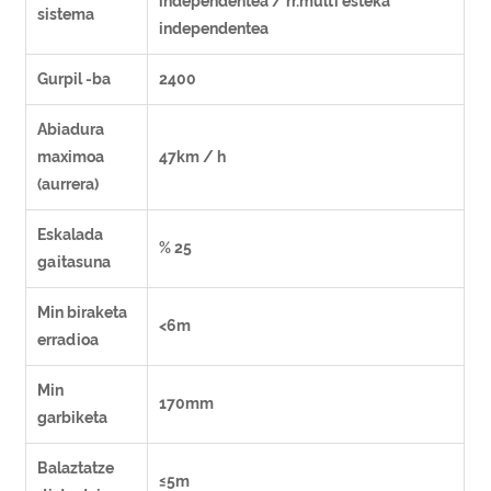
independentea / rr.multi esteka
sistema
independentea
Gurpil -ba
2400
Abiadura
maximoa
47km / h
(aurrera)
Eskalada
% 25
gaitasuna
Min biraketa
<6m
erradioa
Min
170mm
garbiketa
Balaztatze
≤5m