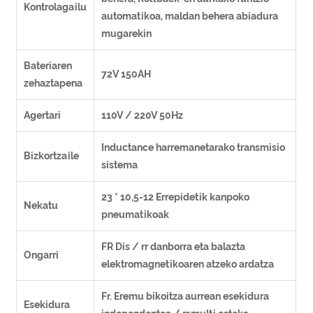
Kontrolagailu
automatikoa, maldan behera abiadura
mugarekin
Bateriaren
72V 150AH
zehaztapena
Agertari
110V / 220V 50Hz
Inductance harremanetarako transmisio
Bizkortzaile
sistema
23 * 10,5-12 Errepidetik kanpoko
Nekatu
pneumatikoak
FR Dis / rr danborra eta balazta
Ongarri
elektromagnetikoaren atzeko ardatza
Fr. Eremu bikoitza aurrean esekidura
Esekidura