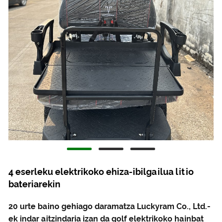
4 eserleku elektrikoko ehiza-ibilgailua litio
bateriarekin
20 urte baino gehiago daramatza Luckyram Co., Ltd.-
ek indar aitzindaria izan da golf elektrikoko hainbat