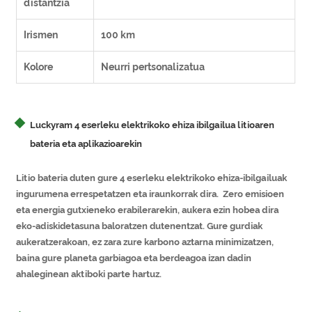
distantzia
Irismen
100 km
Kolore
Neurri pertsonalizatua
Luckyram 4 eserleku elektrikoko ehiza ibilgailua litioaren
bateria eta aplikazioarekin
Litio bateria duten gure 4 eserleku elektrikoko ehiza-ibilgailuak
ingurumena errespetatzen eta iraunkorrak dira. Zero emisioen
eta energia gutxieneko erabilerarekin, aukera ezin hobea dira
eko-adiskidetasuna baloratzen dutenentzat. Gure gurdiak
aukeratzerakoan, ez zara zure karbono aztarna minimizatzen,
baina gure planeta garbiagoa eta berdeagoa izan dadin
ahaleginean aktiboki parte hartuz.