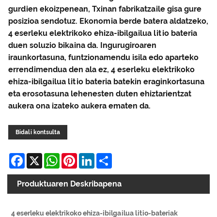
gurdien ekoizpenean, Txinan fabrikatzaile gisa gure
posizioa sendotuz. Ekonomia berde batera aldatzeko,
4 eserleku elektrikoko ehiza-ibilgailua litio bateria
duen soluzio bikaina da. Ingurugiroaren
iraunkortasuna, funtzionamendu isila edo aparteko
errendimendua den ala ez, 4 eserleku elektrikoko
ehiza-ibilgailua litio bateria batekin eraginkortasuna
eta erosotasuna lehenesten duten ehiztarientzat
aukera ona izateko aukera ematen da.
Bidali kontsulta
Facebook
X
WhatsApp
Pinterest
LinkedIn
Share
Produktuaren Deskribapena
4 eserleku elektrikoko ehiza-ibilgailua litio-bateriak