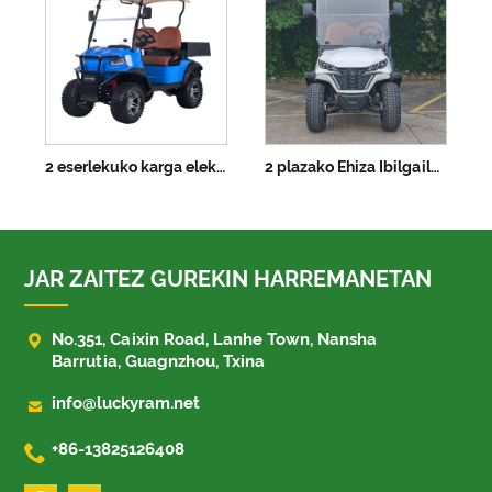
2 eserlekuko karga elektrikoa altxatutako ehiza ibilgailua litio bateria H1
2 plazako Ehiza Ibilgailu Elektrikoa
JAR ZAITEZ GUREKIN HARREMANETAN

No.351, Caixin Road, Lanhe Town, Nansha
Barrutia, Guagnzhou, Txina

info@luckyram.net

+86-13825126408