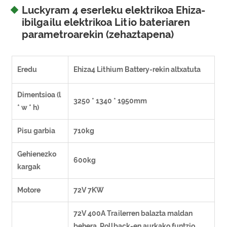
Luckyram 4 eserleku elektrikoa Ehiza-
ibilgailu elektrikoa Litio bateriaren
parametroarekin (zehaztapena)
Eredu
Ehiza4 Lithium Battery-rekin altxatuta
Dimentsioa (l
3250 * 1340 * 1950mm
* w * h)
Pisu garbia
710kg
Gehienezko
600kg
kargak
Motore
72V 7KW
72V 400A Trailerren balazta maldan
behera, Rollback-en aurkako funtzio