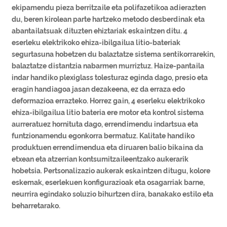
ekipamendu pieza berritzaile eta polifazetikoa adierazten
du, beren kirolean parte hartzeko metodo desberdinak eta
abantailatsuak dituzten ehiztariak eskaintzen ditu. 4
eserleku elektrikoko ehiza-ibilgailua litio-bateriak
segurtasuna hobetzen du balaztatze sistema sentikorrarekin,
balaztatze distantzia nabarmen murriztuz. Haize-pantaila
indar handiko plexiglass tolesturaz eginda dago, presio eta
eragin handiagoa jasan dezakeena, ez da erraza edo
deformazioa errazteko. Horrez gain, 4 eserleku elektrikoko
ehiza-ibilgailua litio bateria ere motor eta kontrol sistema
aurreratuez hornituta dago, errendimendu indartsua eta
funtzionamendu egonkorra bermatuz. Kalitate handiko
produktuen errendimendua eta diruaren balio bikaina da
etxean eta atzerrian kontsumitzaileentzako aukerarik
hobetsia. Pertsonalizazio aukerak eskaintzen ditugu, kolore
eskemak, eserlekuen konfigurazioak eta osagarriak barne,
neurrira egindako soluzio bihurtzen dira, banakako estilo eta
beharretarako.