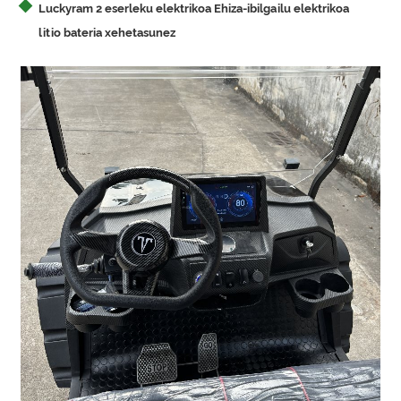
Luckyram 2 eserleku elektrikoa Ehiza-ibilgailu elektrikoa
litio bateria xehetasunez