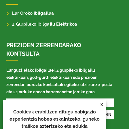
Lur Oroko Ibilgailua
4 Gurpileko Ibilgailu Elektrikoa
PREZIOEN ZERRENDARAKO
KONTSULTA
Lur guztietako ibilgailuei, 4 gurpileko ibilgailu
elektrikoari, golf-gurdi elektrikoari edo prezioen
zerrendari buruzko kontsultak egiteko, utzi zure e-posta
eta 24 orduko epean harremanetan jarriko gara.
X
Cookieak erabiltzen ditugu nabigazio
esperientzia hobea eskaintzeko, guneko
trafikoa aztertzeko eta edukia