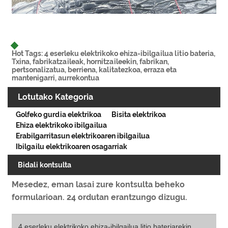
Hot Tags: 4 eserleku elektrikoko ehiza-ibilgailua litio bateria,
Txina, fabrikatzaileak, hornitzaileekin, fabrikan,
pertsonalizatua, berriena, kalitatezkoa, erraza eta
mantenigarri, aurrekontua
Lotutako Kategoria
Golfeko gurdia elektrikoa
Bisita elektrikoa
Ehiza elektrikoko ibilgailua
Erabilgarritasun elektrikoaren ibilgailua
Ibilgailu elektrikoaren osagarriak
Bidali kontsulta
Mesedez, eman lasai zure kontsulta beheko
formularioan. 24 ordutan erantzungo dizugu.